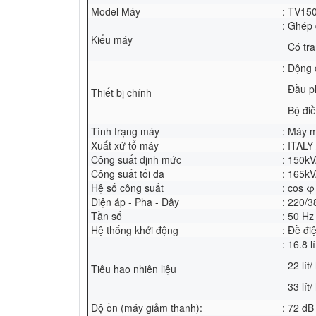
Model Máy
: TV15
: Ghép 
Kiểu máy
Có tra
: Động
Đầu p
Thiết bị chính
Bộ điề
Tình trạng máy
: Máy 
Xuất xứ tổ máy
: ITALY
Công suất định mức
: 150k
Công suất tối đa
: 165k
Hệ số công suất
: cos φ
Điện áp - Pha - Dây
: 220/3
Tần số
: 50 Hz
Hệ thống khởi động
: Đề đ
: 16.8 
22 lít/
Tiêu hao nhiên liệu
33 lít/
Độ ồn (máy giảm thanh):
: 72 dB