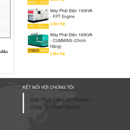
Máy Phát Điện 150kVA
- FPT Engine
Liên hệ
Máy Phát Điện 160kVA
- CUMMINS (Chính
Hãng)
 đầu
Liên hệ
KẾT NỐI VỚI CHÚNG TÔI
Máy Phát Điện 247Power I
Công Ty Thiện Quang