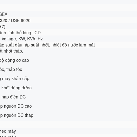
SEA
7320 / DSE 6020
G7)
ình tinh thể lỏng LCD
 Voltage, KW, KVA, Hz
áp suất dầu, áp suất nhớt, nhiệt độ nước làm mát
ất nhớt thấp,
độ động cơ cao
c, thấp tốc
máy khẩn cấp
khởi động được
nạp điện DC
p nguồn DC cao
p nguồn DC thấp
theo máy