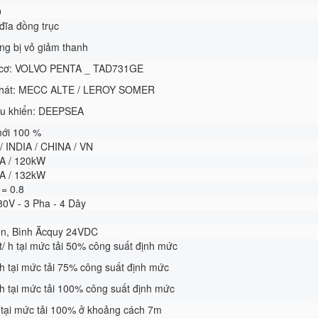
0
đĩa đồng trục
ng bị vỏ giảm thanh
 cơ: VOLVO PENTA _ TAD731GE
hát: MECC ALTE / LEROY SOMER
u khiển: DEEPSEA
mới 100 %
 / INDIA / CHINA / VN
VA / 120kW
VA / 132kW
 = 0.8
80V - 3 Pha - 4 Dây
iện, Bình Ăcquy 24VDC
lít/ h tại mức tải 50% công suất định mức
 h tại mức tải 75% công suất định mức
 h tại mức tải 100% công suất định mức
 tại mức tải 100% ở khoảng cách 7m