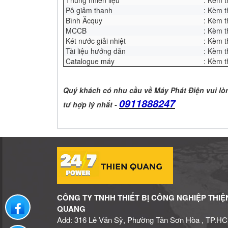
Thùng nhiên liệu
: Kèm 
Pô giảm thanh
: Kèm 
Bình Ăcquy
: Kèm 
MCCB
: Kèm 
Két nước giải nhiệt
: Kèm 
Tài liệu hướng dẫn
: Kèm 
Catalogue máy
: Kèm 
Quý khách có nhu cầu về Máy Phát Điện vui lò
0911888247
tư hợp lý nhất -
CÔNG TY TNHH THIẾT BỊ CÔNG NGHIỆP THIỆ
Liên hệ qua facebook
QUANG
Add: 316 Lê Văn Sỹ, Phường Tân Sơn Hòa , TP.H