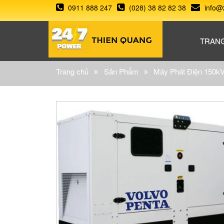
0911 888 247
(028) 38 82 82 38
info@
TRAN
Trang chủ
Sản Phẩm
Máy Phát Điện 150k