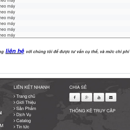
theo máy
theo máy
theo máy
theo máy
theo máy
theo máy
theo máy
liên hệ
ng
với chúng tôi để được tư vấn cụ thể, và mức chi phí
LIÊN KẾT NHANH
CHIA SẺ
Trang chủ
Giới Thiệu
Sản Phẩm
THỐNG KÊ TRUY CẬP
N
Dịch Vụ
Catalog
CM
Tin tức