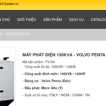
247power.vn
G CHỦ
GIỚI THIỆU
SẢN PHẨM
DỊCH VỤ
CATALO
VA - VOLVO PENTA
MÁY PHÁT ĐIỆN 150KVA - VOLVO PENTA
Mã sản phẩm:
TV150
- Công suất tối đa: 165kVA / 132kW
- Công suất định mức: 150kVA / 120kW
- Động cơ : Volvo Penta (Đức)
- Đầu phát: Mecc Alte (Ý)
- Xuất xứ tổ máy: ITALY / INDIA / CHINA / VN