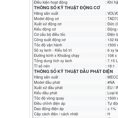
Điều kiện hoạt động
: Khí h
THÔNG SỐ KỸ THUẬT ĐỘNG CƠ
Hãng sản xuất
: VOLV
Model động cơ
: TAD7
Xuất xứ động cơ
: Đức (
Kiểu động cơ
: Động 
Cơ cấu bộ điều tốc
: Điện t
Công suất động cơ
: 132 k
Tốc độ vận hành
: 1500 
Số xy lanh - Kiểu bố trí
: 6 xy 
Đường kính x Khoảng chạy
: 108 
Tổng dung tích xy lanh
: 7.15 L
Tỉ số nén
: 18:1
THÔNG SỐ KỸ THUẬT ĐẦU PHÁT ĐIỆN
Hãng sản xuất
: MECC
Model đầu phát
: #NA
Xuất xứ đầu phát
: EU / 
Kiểu đầu phát
: Loại 
Tốc độ vòng quay
: 1500 
Điều chỉnh điện áp
: Tự đ
Dao động điện áp
: ± 1%
Cấp cách điện / cách nhiệt
: H