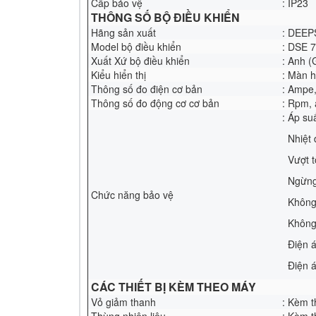
Cấp bảo vệ
: IP23
THÔNG SỐ BỘ ĐIỀU KHIỂN
Hãng sản xuất
: DEEP
Model bộ điều khiển
: DSE 
Xuất Xứ bộ điều khiển
: Anh (
Kiểu hiển thị
: Màn h
Thông số đo điện cơ bản
: Ampe,
Thông số đo động cơ cơ bản
: Rpm, 
: Áp su
Nhiệt 
Vượt tố
Ngừng 
Chức năng bảo vệ
Không 
Không 
Điện á
Điện á
CÁC THIẾT BỊ KÈM THEO MÁY
Vỏ giảm thanh
: Kèm 