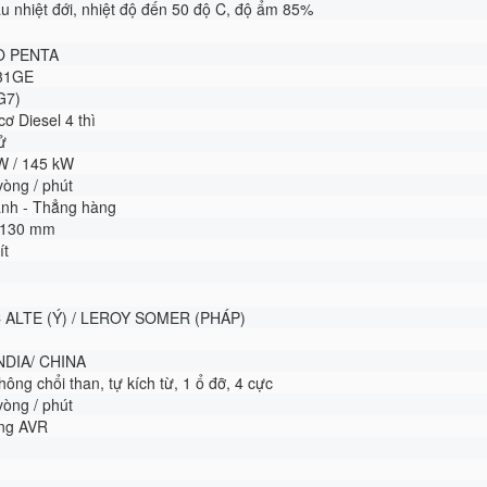
ậu nhiệt đới, nhiệt độ đến 50 độ C, độ ẩm 85%
O PENTA
31GE
G7)
cơ Diesel 4 thì
ử
W / 145 kW
vòng / phút
lanh - Thẳng hàng
x 130 mm
ít
 ALTE (Ý) / LEROY SOMER (PHÁP)
INDIA/ CHINA
không chổi than, tự kích từ, 1 ổ đỡ, 4 cực
vòng / phút
ộng AVR