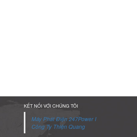
KẾT NỐI VỚI CHÚNG TÔI
Máy Phát Điện 247Power I
Công Ty Thiện Quang