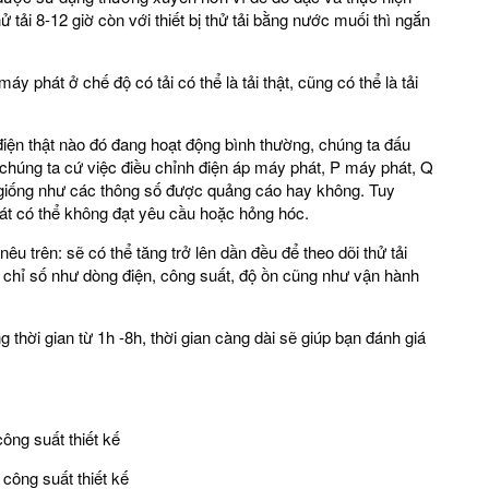
tải 8-12 giờ còn với thiết bị thử tải bằng nước muối thì ngắn
máy phát ở chế độ có tải có thể là tải thật, cũng có thể là tải
 điện thật nào đó đang hoạt động bình thường, chúng ta đấu
 chúng ta cứ việc điều chỉnh điện áp máy phát, P máy phát, Q
giống như các thông số được quảng cáo hay không. Tuy
hát có thể không đạt yêu cầu hoặc hỏng hóc.
bị nêu trên: sẽ có thể tăng trở lên dần đều để theo dõi thử tải
chỉ số như dòng điện, công suất, độ ồn cũng như vận hành
g thời gian từ 1h -8h, thời gian càng dài sẽ giúp bạn đánh giá
ông suất thiết kế
công suất thiết kế