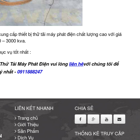
 cấp thiết bị thử tải máy phát điện chất lượng cao với giá
0 – 3000 kva.
ục vụ tốt nhất :
 Thử Tải Máy Phát Điện vui lòng
liên hệ
với chúng tôi để
ý nhất -
0911888247
LIÊN KẾT NHANH
CHIA SẺ
Trang chủ
Giới Thiệu
Sản Phẩm
THỐNG KÊ TRUY CẬP
N
Dịch Vụ