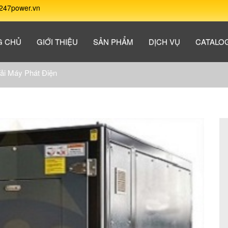
247power.vn
G CHỦ
GIỚI THIỆU
SẢN PHẨM
DỊCH VỤ
CATALO
Tải Máy Phát Điện