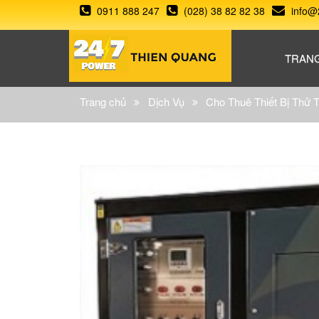
0911 888 247
(028) 38 82 82 38
info@
TRAN
Trang chủ
Dịch Vụ
Cho Thuê Thiết Bị Thử 