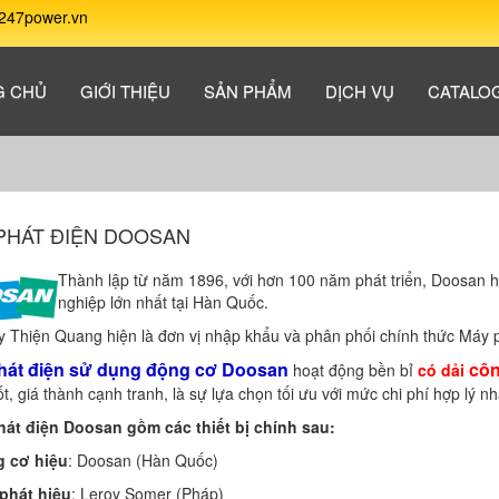
247power.vn
G CHỦ
GIỚI THIỆU
SẢN PHẨM
DỊCH VỤ
CATALO
PHÁT ĐIỆN DOOSAN
Thành lập từ năm 1896, với hơn 100 năm phát triển, Doosan hi
nghiệp lớn nhất tại Hàn Quốc.
 Thiện Quang hiện là đơn vị nhập khẩu và phân phối chính thức Máy 
hát điện sử dụng động cơ Doosan
côn
hoạt động bền bỉ
có dải
ốt, giá thành cạnh tranh, là sự lựa chọn tối ưu với mức chi phí hợp lý nh
át điện Doosan gồm các thiết bị chính sau:
 cơ hiệu
: Doosan (Hàn Quốc)
phát hiệu
: Leroy Somer (Pháp)