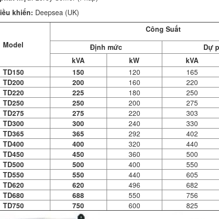
iều khiển:
Deepsea (UK)
Công Suất
Model
Định mức
Dự 
kVA
kW
kVA
TD150
150
120
165
TD200
200
160
220
TD220
225
180
250
TD250
250
200
275
TD275
275
220
303
TD300
300
240
330
TD365
365
292
402
TD400
400
320
440
TD450
450
360
500
TD500
500
400
550
TD550
550
440
605
TD620
620
496
682
TD680
688
550
756
TD750
750
600
825