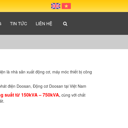
G
TIN TỨC
LIÊN HỆ
ện là nhà sản xuất động cơ, máy móc thiết bị công
phát điện Doosan, Động cơ Doosan tại Việt Nam
g suất từ 150kVA – 750kVA
,
cùng với chất
ất.