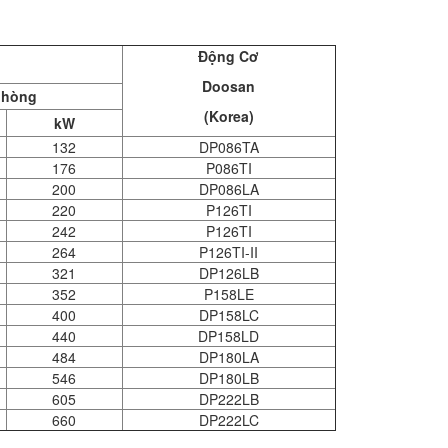
Động Cơ
Doosan
phòng
(Korea)
kW
132
DP086TA
176
P086TI
200
DP086LA
220
P126TI
242
P126TI
264
P126TI-II
321
DP126LB
352
P158LE
400
DP158LC
440
DP158LD
484
DP180LA
546
DP180LB
605
DP222LB
660
DP222LC