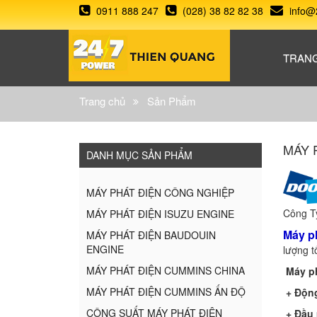
0911 888 247
(028) 38 82 82 38
info@
TRAN
Trang chủ
Sản Phẩm
MÁY 
DANH MỤC SẢN PHẨM
MÁY PHÁT ĐIỆN CÔNG NGHIỆP
Công Ty
MÁY PHÁT ĐIỆN ISUZU ENGINE
Máy p
MÁY PHÁT ĐIỆN BAUDOUIN
ENGINE
lượng t
MÁY PHÁT ĐIỆN CUMMINS CHINA
Máy ph
MÁY PHÁT ĐIỆN CUMMINS ẤN ĐỘ
+ Động
CÔNG SUẤT MÁY PHÁT ĐIỆN
+ Đầu 