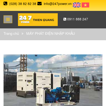
(028) 38 82 82 38
info@247power.vn
0911 888 247
Trang chủ
MÁY PHÁT ĐIỆN NHẬP KHẨU