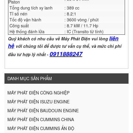
Piston
Tổng dung tích xy lanh
: 389 cc
Tỉ số nén
: 8.2:1
Tốc độ vận hành
: 3600 vòng / phút
Công suất
: 8.7 kW / 11.7 Hp
Hệ thống đánh lửa
: IC (Transito từ tính)
liên
Quý khách có nhu cầu về Máy Phát Điện vui lòng
hệ
với chúng tôi để được tư vấn cụ thể, và mức chi phí
0911888247
đầu tư hợp lý nhất -
DANH MỤC SẢN PHẨM
MÁY PHÁT ĐIỆN CÔNG NGHIỆP
MÁY PHÁT ĐIỆN ISUZU ENGINE
MÁY PHÁT ĐIỆN BAUDOUIN ENGINE
MÁY PHÁT ĐIỆN CUMMINS CHINA
MÁY PHÁT ĐIỆN CUMMINS ẤN ĐỘ