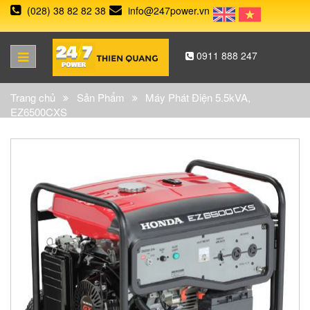
(028) 38 82 82 38
info@247power.vn
0911 888 247
Trang chủ
Sản Phẩm
Máy Phát Điện 5.5kVA,
EZ6500CXS