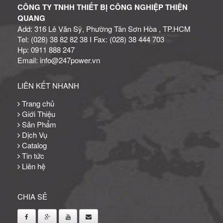
CÔNG TY TNHH THIẾT BỊ CÔNG NGHIỆP THIỆN
QUANG
Add: 316 Lê Văn Sỹ, Phường Tân Sơn Hòa , TP.HCM
Tel: (028) 38 82 82 38 I Fax: (028) 38 444 703
Hp: 0911 888 247
Email: info@247power.vn
LIÊN KẾT NHANH
Trang chủ
Giới Thiệu
Sản Phẩm
Dịch Vụ
Catalog
Tin tức
Liên hệ
CHIA SẺ