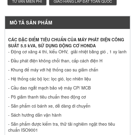
TƯ VẤN MIỄN PHÍ
GIAO HÀNG LẮP ĐẶT TOÀN QUỐC
MÔ TẢ SẢN PHẨM
CÁC ĐẶC ĐIỂM TIÊU CHUẨN CỦA MÁY PHÁT ĐIỆN CÔNG
SUẤT 5.5 kVA, SỬ DỤNG ĐỘNG CƠ HONDA
- Động cơ xăng 4 thì, kiểu OHV, giải nhiệt bằng gió , 1 xy lanh
- Đầu phát điện không chổi than, cấp cách điện H
- Khung đế máy với hệ thống cao su giảm chấn
- Hệ thống các bộ lọc: lọc gió, lọc nhiên liệu
- Cầu dao ngắt mạch bảo vệ máy CP/ MCB
- Pô giảm thanh tiêu chuẩn theo động cơ
- Sản phẩm có bánh xe, dễ dàng di chuyển
- Sách hướng dẫn vận hành
- Sản phẩm được kiểm tra, thử tải nghiêm ngặt theo tiêu
chuẩn ISO9001