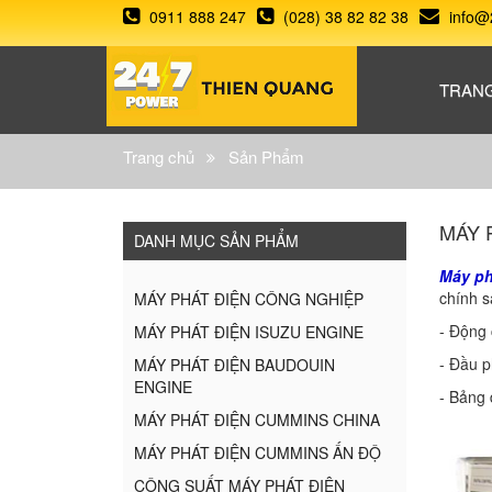
0911 888 247
(028) 38 82 82 38
info@
TRAN
Trang chủ
Sản Phẩm
MÁY 
DANH MỤC SẢN PHẨM
Máy ph
chính s
MÁY PHÁT ĐIỆN CÔNG NGHIỆP
- Động 
MÁY PHÁT ĐIỆN ISUZU ENGINE
- Đầu p
MÁY PHÁT ĐIỆN BAUDOUIN
ENGINE
- Bảng 
MÁY PHÁT ĐIỆN CUMMINS CHINA
MÁY PHÁT ĐIỆN CUMMINS ẤN ĐỘ
CÔNG SUẤT MÁY PHÁT ĐIỆN