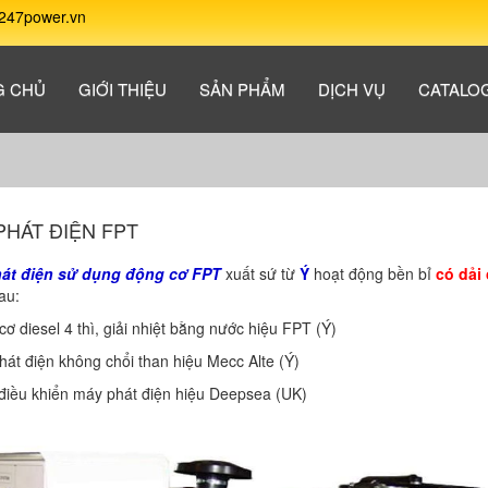
247power.vn
G CHỦ
GIỚI THIỆU
SẢN PHẨM
DỊCH VỤ
CATALO
PHÁT ĐIỆN FPT
át điện sử dụng động cơ FPT
xuất sứ từ
Ý
hoạt động bền bỉ
có dải
au:
cơ diesel 4 thì, giải nhiệt bằng nước hiệu FPT (Ý)
hát điện không chổi than hiệu Mecc Alte (Ý)
điều khiển máy phát điện hiệu Deepsea (UK)