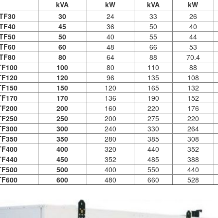
kVA
kW
kVA
kW
TF30
30
24
33
26
TF40
45
36
50
40
TF50
50
40
55
44
TF60
60
48
66
53
TF80
80
64
88
70.4
TF100
100
80
110
88
TF120
120
96
135
108
TF150
150
120
165
132
TF170
170
136
190
152
TF200
200
160
220
176
TF250
250
200
275
220
TF300
300
240
330
264
TF350
350
280
385
308
TF400
400
320
440
352
TF440
450
352
485
388
TF500
500
400
550
440
TF600
600
480
660
528