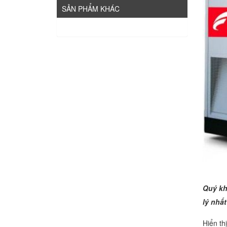
SẢN PHẨM KHÁC
Quý kh
lý nhất
Hiển th