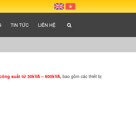
G
TIN TỨC
LIÊN HỆ
 công suất từ 30kVA – 600kVA
,
bao gồm các thiết bị