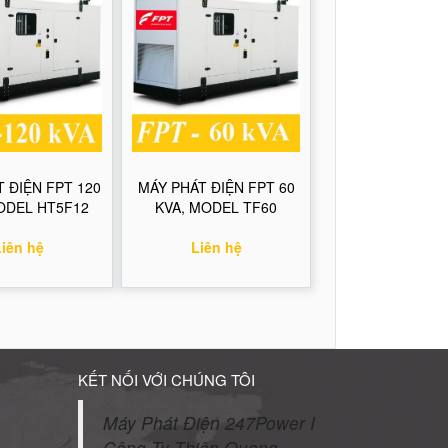
 ĐIỆN FPT 120
MÁY PHÁT ĐIỆN FPT 60
ODEL HT5F12
KVA, MODEL TF60
Liên hệ
Liên hệ
KẾT NỐI VỚI CHÚNG TÔI
Máy Phát Điện 247Power I
Công Ty Thiện Quang