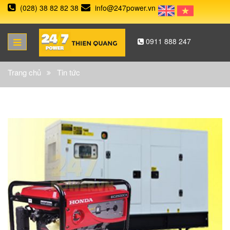
(028) 38 82 82 38
info@247power.vn
0911 888 247
Trang chủ
Tin tức