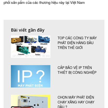
phối sản pẩm của các thương hiệu này tại Việt Nam
Bài viết gần đây
TOP CÁC CÔNG TY MÁY
PHÁT ĐIỆN HÀNG ĐẦU
TRÊN THẾ GIỚI
CẤP BẢO VỆ IP TRÊN
THIẾT BỊ CÔNG NGHIỆP
CHỌN MÁY PHÁT ĐIỆN
CHẠY XĂNG HAY CHẠY
DẦU ?