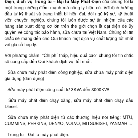
Điện
,
dịch vụ Trùng tu – Đại tu Máy Phát Điện
của chúng tôi là
một trong những điểm mạnh mà công ty hiện có. Với định hướng
đầu tư kỹ thuật và trang thiết bị hiện đại, đội ngũ kỹ sư, kỹ thuật
viên chuyên nghiệp, chúng tôi luôn được sự tín nhiệm của các
hãng sản xuất động cơ lớn trên thế giới chọn là đại diện để ủy
quyền về công tác bảo hành, sửa chữa tại Việt Nam. Chúng tôi tin
chắc sẽ mang đến cho Quí khách một dịch vụ chất lượng tốt nhất
với giá cả hợp lý.
Với phương châm: “Chi phí thấp, hiệu quả cao” chúng tôi tin chắc
sẽ cung cấp đến Quí khách dịch vụ tốt nhất.
- Sửa chữa máy phát điện công nghiệp, sửa chữa máy phát điện
gia dụng (dân dụng).
- Sửa máy phát điện công suất từ 3KVA đến 3000KVA.
- Sửa máy phát điện chạy xăng, sửa máy phát điện chạy dầu
Diesel.
- Sửa chữa máy phát điện từ các thương hiệu nổi tiếng: MTU,
CUMMINS, PERKINS, DENYO, VOLVO, MITSUBISHI, YANMAR ...
- Trung tu - Đại tu máy phát điện.