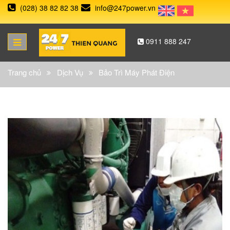
(028) 38 82 82 38
info@247power.vn
0911 888 247
Trang chủ
Dịch Vụ
Bảo Trì Máy Phát Điện