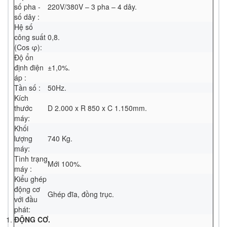
số pha -
220V/380V – 3 pha – 4 dây.
số dây :
Hệ số
công suất
0,8.
(Cos φ):
Độ ổn
định điện
±1,0%.
áp :
Tần số :
50Hz.
Kích
thước
D 2.000 x R 850 x C 1.150mm.
máy:
Khối
lượng
740 Kg.
máy:
Tình trạng
Mới 100%.
máy :
Kiểu ghép
động cơ
Ghép đĩa, đồng trục.
với đầu
phát:
ĐỘNG CƠ.