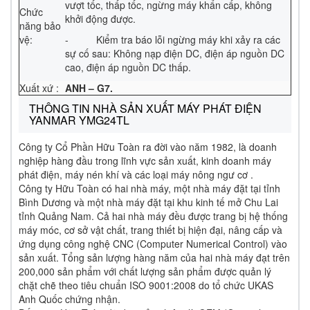
vượt tốc, thấp tốc, ngừng máy khẩn cấp, không
Chức
khởi động được.
năng bảo
vệ:
- Kiểm tra báo lỗi ngừng máy khi xảy ra các
sự cố sau: Không nạp điện DC, điện áp nguồn DC
cao, điện áp nguồn DC thấp.
Xuất xứ :
ANH – G7.
THÔNG TIN NHÀ SẢN XUẤT MÁY PHÁT ĐIỆN
YANMAR YMG24TL
Công ty Cổ Phần Hữu Toàn ra đời vào năm 1982, là doanh
nghiệp hàng đầu trong lĩnh vực sản xuất, kinh doanh máy
phát điện, máy nén khí và các loại máy nông ngư cơ .
Công ty Hữu Toàn có hai nhà máy, một nhà máy đặt tại tỉnh
Bình Dương và một nhà máy đặt tại khu kinh tế mở Chu Lai
tỉnh Quảng Nam. Cả hai nhà máy đều được trang bị hệ thống
máy móc, cơ sở vật chất, trang thiết bị hiện đại, nâng cấp và
ứng dụng công nghệ CNC (Computer Numerical Control) vào
sản xuất. Tổng sản lượng hàng năm của hai nhà máy đạt trên
200,000 sản phẩm với chất lượng sản phẩm được quản lý
chặt chẽ theo tiêu chuẩn ISO 9001:2008 do tổ chức UKAS
Anh Quốc chứng nhận.