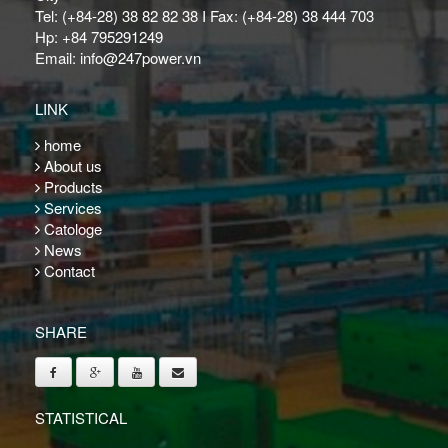
Tel: (+84-28) 38 82 82 38 I Fax: (+84-28) 38 444 703
Hp: +84 795291249
Email: info@247power.vn
LINK
home
About us
Products
Services
Catologe
News
Contact
SHARE
STATISTICAL