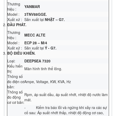
Thương
YANMAR
hiệu :
Model :
3TNV88GGE.
Xuất xứ :
Sản xuất tại
NHẬT – G7.
ĐẦU PHÁT.
Thương
MECC ALTE
hiệu :
Model :
ECP 28 – M/4
Xuất xứ :
Sản xuất tại
Ý - G7.
BỘ ĐIỀU KHIỂN.
Loại:
DEEPSEA 7320
Kiểu hiển
Màn hình tinh thể lỏng.
thị:
Thông số
đo điện cơ
Ampe, Voltage, KW, KVA, Hz
bản:
Thông số
Rpm, áp suất dầu, áp suất nhớt, nhiệt độ nước làm
đo động
mát.
cơ cơ bản:
- Kiểm tra báo lỗi và ngừng khi xảy ra các sự
cố sau: Áp suất nhớt thấp, nhiệt độ động cơ cao,