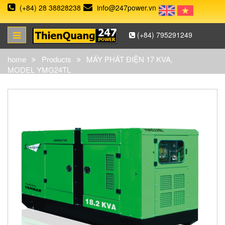
(+84) 28 38828238
info@247power.vn
(+84) 795291249
home
Products
MÁY PHÁT ĐIỆN 17 KVA,
MODEL YMG24TL