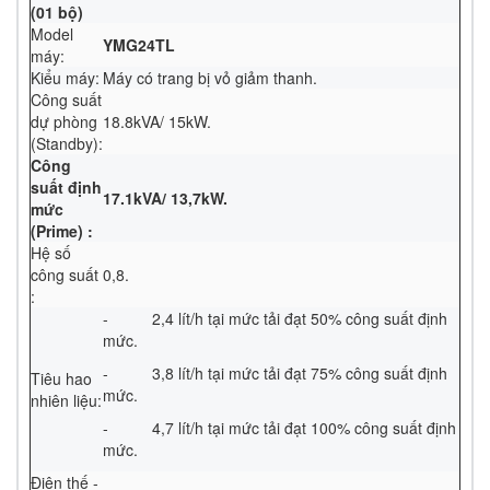
(01 bộ)
Model
YMG24TL
máy:
Kiểu máy:
Máy có trang bị vỏ giảm thanh.
Công suất
dự phòng
18.8kVA/ 15kW.
(Standby):
Công
suất định
17.1kVA/ 13,7kW.
mức
(Prime) :
Hệ số
công suất
0,8.
:
- 2,4 lít/h tại mức tải đạt 50% công suất định
mức.
- 3,8 lít/h tại mức tải đạt 75% công suất định
Tiêu hao
mức.
nhiên liệu:
- 4,7 lít/h tại mức tải đạt 100% công suất định
mức.
Điện thế -