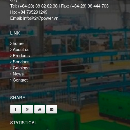
Tel: (+84-28) 38 82 82 38 I Fax: (+84-28) 38 444 703
Hp: +84 795291249
Email: info@247power.vn
LINK
home
About us
Products
Services
Catologe
News
Contact
SHARE
STATISTICAL