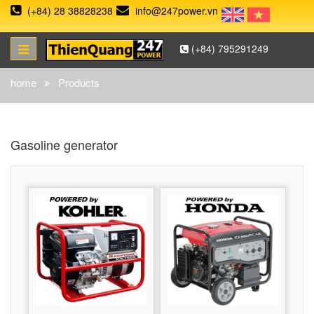
(+84) 28 38828238
info@247power.vn
(+84) 795291249
home
Products
Gasoline generator