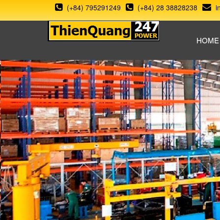
(+84) 795291249
(+84) 28 38828238
i
HOME