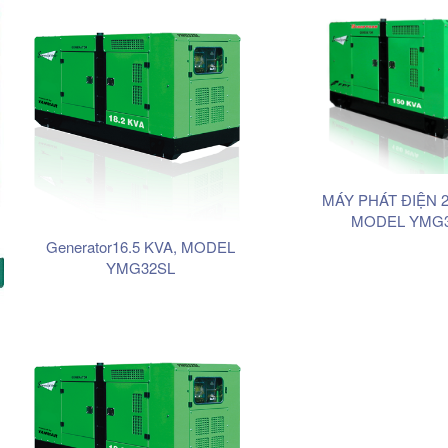
MÁY PHÁT ĐIỆN 2
MODEL YMG3
Generator16.5 KVA, MODEL
YMG32SL