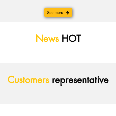
See more
News
HOT
Customers
representative