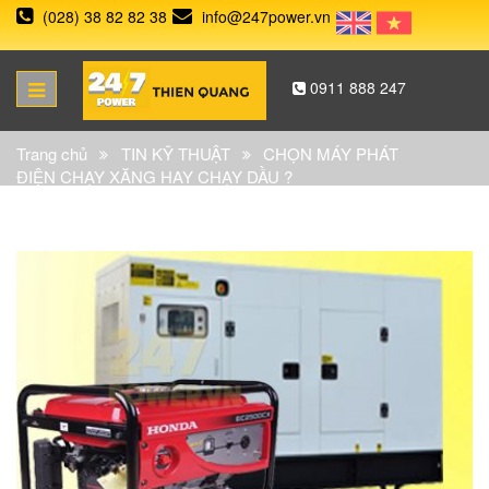
(028) 38 82 82 38
info@247power.vn
0911 888 247
Trang chủ
TIN KỸ THUẬT
CHỌN MÁY PHÁT
ĐIỆN CHẠY XĂNG HAY CHẠY DẦU ?