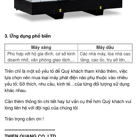
3. Ứng dụng phổ biến
Máy xăng
Máy dầu
Phù hợp với hộ gia đình, cơ sở kinh
Các nhà máy, tòa nhà cao
doanh nhỏ, văn phòng giao dịch,...
tầng, cao ốc, trụ sở lớn,...
Trên chỉ là một số yếu tố để Quý khách tham khảo thêm, việc
lựa chọn nên mua loại máy phát điện nào phụ thuộc vào nhiều
yếu tố: Sở thích, nhu cầu, kinh tế…của từng đối tượng sử dụng
khác nhau.
Cần thêm thông tin chi tiết hay tư vấn cụ thể hơn Quý khách vui
lòng liên hệ với đội ngũ của chúng tôi
Trân trọng cảm ơn !
➖➖➖➖➖➖➖➖➖➖➖➖➖➖➖
THIEN QUANG CO.,LTD