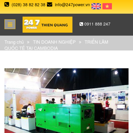
(028) 38 82 82 38
info@247power.vn
0911 888 247
Trang chủ
TIN DOANH NGHIỆP
TRIỂN LÃM
QUỐC TẾ TẠI CAMBODIA