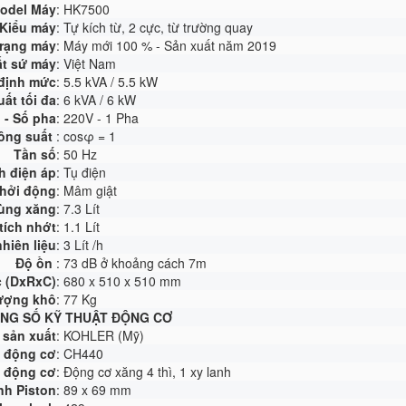
odel Máy
: HK7500
Kiểu máy
: Tự kích từ, 2 cực, từ trường quay
trạng máy
: Máy mới 100 % - Sản xuất năm 2019
t sứ máy
: Việt Nam
định mức
: 5.5 kVA / 5.5 kW
ất tối đa
: 6 kVA / 6 kW
 - Số pha
: 220V - 1 Pha
ông suất
: cosφ
= 1
Tần số
: 50 Hz
h điện áp
: Tụ điện
hởi động
: Mâm giật
hùng xăng
: 7.3 Lít
tích nhớt
: 1.1 Lít
hiên liệu
: 3 Lít /h
Độ ồn
: 73 dB ở khoảng cách 7m
 (DxRxC)
: 680 x 510 x 510 mm
lượng khô
: 77 Kg
NG SỐ KỸ THUẬT ĐỘNG CƠ
sản xuất
: KOHLER (Mỹ)
 động cơ
: CH440
 động cơ
: Động cơ xăng 4 thì, 1 xy lanh
nh Piston
: 89 x 69 mm