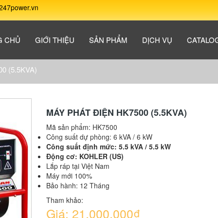
247power.vn
G CHỦ
GIỚI THIỆU
SẢN PHẨM
DỊCH VỤ
CATALO
00 (5.5KVA)
MÁY PHÁT ĐIỆN HK7500 (5.5KVA)
Mã sản phẩm:
HK7500
Công suất dự phòng: 6 kVA / 6 kW
Công suất định mức: 5.5 kVA / 5.5 kW
Động cơ: KOHLER (US)
Lắp ráp tại Việt Nam
Máy mới 100%
Bảo hành: 12 Tháng
Tham khảo:
Giá: 21,000,000₫