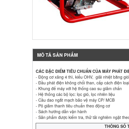
MÔ TẢ SẢN PHẨM
CÁC ĐẶC ĐIỂM TIÊU CHUẨN CỦA MÁY PHÁT Đ
- Động cơ xăng 4 thì, kiểu OHV, giải nhiệt bằng gió
- Đầu phát điện không chổi than, cấp cách điện loạ
- Khung đế máy với hệ thống cao su giảm chấn
- Hệ thống các bộ lọc: lọc gió, lọc nhiên liệu
- Cầu dao ngắt mạch bảo vệ máy CP/ MCB
- Pô giảm thanh tiêu chuẩn theo động cơ
- Sách hướng dẫn vận hành
- Sản phẩm được kiểm tra, thử tải nghiêm ngặt th
THÔNG SỐ T