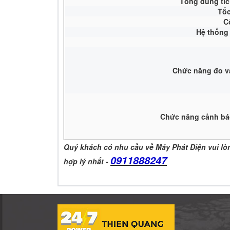
Tổng dung tíc
Tốc
C
Hệ thống 
Chức năng đo và
Chức năng cảnh báo
Quý khách có nhu cầu về Máy Phát Điện vui l
0911888247
hợp lý nhất -