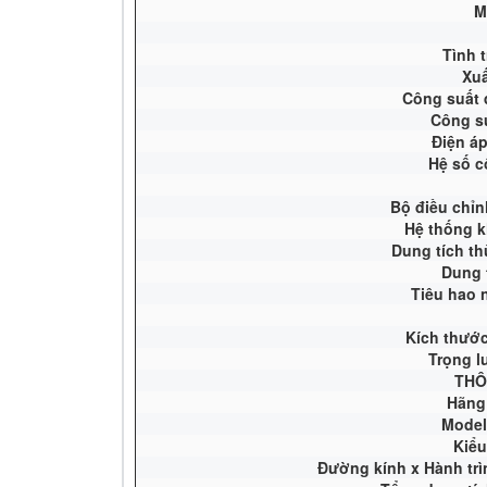
M
Tình 
Xuấ
Công suất 
Công su
Điện áp
Hệ số c
Bộ điều chỉn
Hệ thống k
Dung tích t
Dung 
Tiêu hao n
Kích thước
Trọng 
THÔ
Hãng 
Model
Kiểu
Đường kính x Hành trì