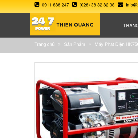
0911 888 247
(028) 38 82 82 38
info@
TRAN
Trang chủ
Sản Phẩm
Máy Phát Điện HK75