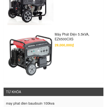
Máy Phát Điện 5.5kVA,
EZ6500CXS
29,000,000₫
TỪ KHÓA
may phat dien baudouin 100kva