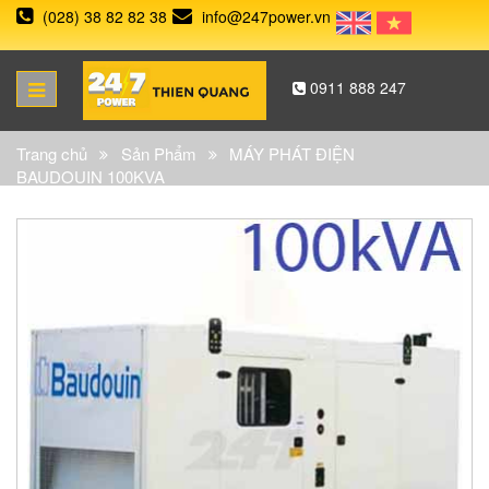
(028) 38 82 82 38
info@247power.vn
0911 888 247
Trang chủ
Sản Phẩm
MÁY PHÁT ĐIỆN
BAUDOUIN 100KVA