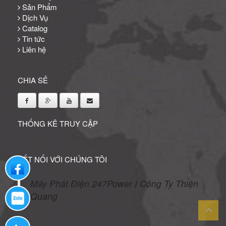
Sản Phẩm
Dịch Vụ
Catalog
Tin tức
Liên hệ
CHIA SẺ
THỐNG KÊ TRUY CẬP
KẾT NỐI VỚI CHÚNG TÔI
Liên hệ qua facebook
Máy Phát Điện 247Power I Công Ty Thiện
Quang
Liên hệ qua zalo