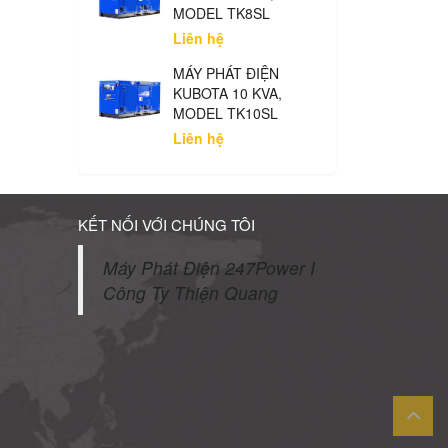
MODEL TK8SL
Liên hệ
MÁY PHÁT ĐIỆN
KUBOTA 10 KVA,
MODEL TK10SL
Liên hệ
KẾT NỐI VỚI CHÚNG TÔI
Máy Phát Điện 247Power I
Công Ty Thiện Quang