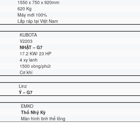
1550 x 750 x 920mm
620 Kg
Máy mới 100%
Lắp ráp tại Việt Nam
Ơ
KUBOTA
V2203
NHẬT – G7
17.2 KW/ 23 HP
4 xy lanh
1500 vòng/phút
Cơ khí
T
Linz
Ý – G7
ỂN
EMKO
Thổ Nhỹ Kỳ
Màn hình tinh thể lỏng