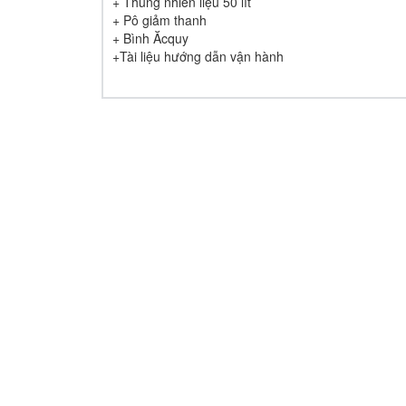
+ Thùng nhiên liệu 50 lít
+ Pô giảm thanh
+ Bình Ăcquy
+Tài liệu hướng dẫn vận hành