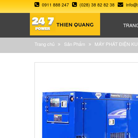
0911 888 247
(028) 38 82 82 38
info@
TRAN
Trang chủ
Sản Phẩm
MÁY PHÁT ĐIỆN KU