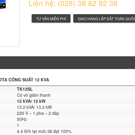
Liên hệ: (028) 38 82 82 38
TƯ VẤN MIỄN PHÍ
GIAO HÀNG LẮP ĐẶT TOÀN QUỐ
OTA
CÔNG SUẤT 12 KVA
TK12SL
Có vỏ giảm thanh
12 kVA/ 12 kW
13.2 kVA/ 13.2 kW
220 V – 1 pha – 2 dây
50Hz
1
4.4 lít/h tại mức tải đạt 100%