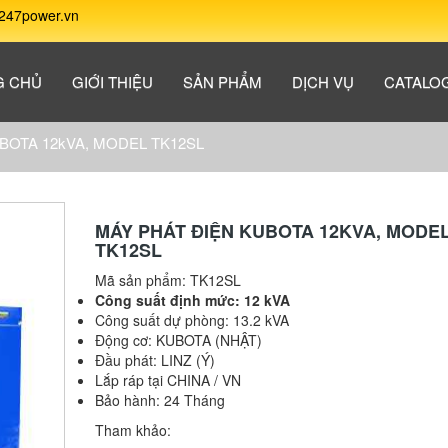
247power.vn
G CHỦ
GIỚI THIỆU
SẢN PHẨM
DỊCH VỤ
CATALO
BOTA 12kVA, MODEL TK12SL
MÁY PHÁT ĐIỆN KUBOTA 12KVA, MODE
TK12SL
Mã sản phẩm:
TK12SL
Công suất định mức: 12 kVA
Công suất dự phòng: 13.2 kVA
Động cơ: KUBOTA (NHẬT)
Đầu phát: LINZ (Ý)
Lắp ráp tại CHINA / VN
Bảo hành: 24 Tháng
Tham khảo: