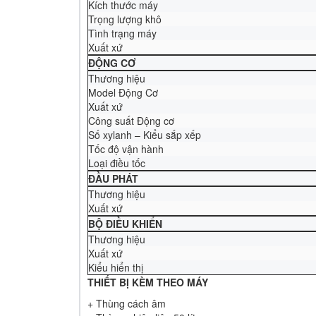
Kích thước máy
Trọng lượng khô
Tình trạng máy
Xuất xứ
ĐỘNG C
Thương hiệu
Model Động Cơ
Xuất xứ
Công suất Động cơ
Số xylanh – Kiểu sắp xếp
Tốc độ vận hành
Loại điều tốc
ĐẦU PHÁ
Thương hiệu
Xuất xứ
BỘ ĐIỀU KHI
Thương hiệu
Xuất xứ
Kiểu hiển thị
THIẾT BỊ KÈM THEO MÁY
+ Thùng cách âm